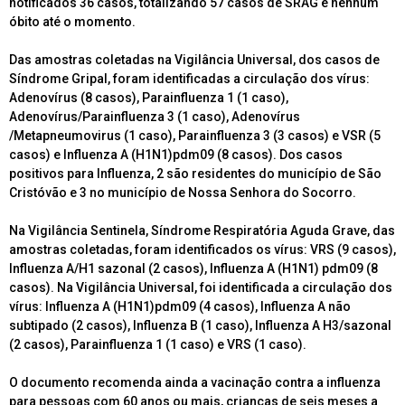
notificados 36 casos, totalizando 57 casos de SRAG e nenhum
óbito até o momento.
Das amostras coletadas na Vigilância Universal, dos casos de
Síndrome Gripal, foram identificadas a circulação dos vírus:
Adenovírus (8 casos), Parainfluenza 1 (1 caso),
Adenovírus/Parainfluenza 3 (1 caso), Adenovírus
/Metapneumovirus (1 caso), Parainfluenza 3 (3 casos) e VSR (5
casos) e Influenza A (H1N1)pdm09 (8 casos). Dos casos
positivos para Influenza, 2 são residentes do município de São
Cristóvão e 3 no município de Nossa Senhora do Socorro.
Na Vigilância Sentinela, Síndrome Respiratória Aguda Grave, das
amostras coletadas, foram identificados os vírus: VRS (9 casos),
Influenza A/H1 sazonal (2 casos), Influenza A (H1N1) pdm09 (8
casos). Na Vigilância Universal, foi identificada a circulação dos
vírus: Influenza A (H1N1)pdm09 (4 casos), Influenza A não
subtipado (2 casos), Influenza B (1 caso), Influenza A H3/sazonal
(2 casos), Parainfluenza 1 (1 caso) e VRS (1 caso).
O documento recomenda ainda a vacinação contra a influenza
para pessoas com 60 anos ou mais, crianças de seis meses a