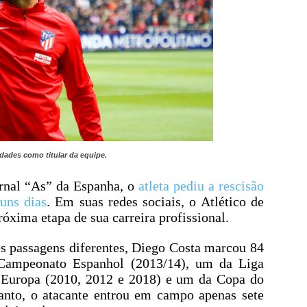
dades como titular da equipe.
rnal “As” da Espanha, o
atleta pediu a rescisão
uns dias
. Em suas redes sociais, o Atlético de
róxima etapa de sua carreira profissional.
s passagens diferentes, Diego Costa marcou 84
o Campeonato Espanhol (2013/14), um da Liga
a Europa (2010, 2012 e 2018) e um da Copa do
anto, o atacante entrou em campo apenas sete