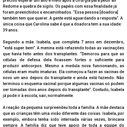
preciso esperar um ano e meio após a cirurgia para pedir ao
Redome a quebra de sigilo. Os papéis com essa finalidade já
foram preenchidos e encaminhados. “Essa pessoa [doadora]
também tem que querer. A gente está aguardando a resposta”. A
única coisa que Carolina sabe é que a doadora tem a sua idade:
39 anos.
Segundo a mãe. Isabela, que completa 7 anos em dezembro,
“está super bem”. A menina está refazendo todas as vacinações
que havia feito antes dos transplantes. “Demorou para que as
células de defesa dela ficassem fortes o suficiente para
produzir anticorpos. Mesmo a medula nova funcionando, as
células eram muito imaturas. Ela começou a fazer as vacinas de
novo um ano depois do transplante e ainda está fazendo. Não
terminou o esquema vacinal porque algumas vacinas só podem
ser tomadas dois anos depois do transplante”. Contudo, Isabela
já pode ir à escola, sair, normalmente.
A reação da pequena surpreendeu toda a família. A mãe destaca
que as crianças têm uma visão diferente das coisas. Isabela, por
exemplo, embora tenha sido internada várias vezes, brincava
sempre. A família diz que teve apoio de toda a equipe do