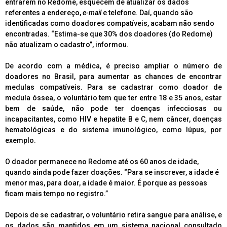
entrarem no Redome, esquecem de atualizar os dados
referentes a endereço,
e-mail
e telefone. Daí, quando são
identificadas como doadores compatíveis, acabam não sendo
encontradas. “Estima-se que 30% dos doadores (do Redome)
não atualizam o cadastro”, informou.
De acordo com a médica, é preciso ampliar o número de
doadores no Brasil, para aumentar as chances de encontrar
medulas compatíveis. Para se cadastrar como doador de
medula óssea, o voluntário tem que ter entre 18 e 35 anos, estar
bem de saúde, não pode ter doenças infecciosas ou
incapacitantes, como HIV e hepatite B e C, nem câncer, doenças
hematológicas e do sistema imunológico, como lúpus, por
exemplo.
O doador permanece no Redome até os 60 anos de idade,
quando ainda pode fazer doações. “Para se inscrever, a idade é
menor mas, para doar, a idade é maior. É porque as pessoas
ficam mais tempo no registro.”
Depois de se cadastrar, o voluntário retira sangue para análise, e
os dados são mantidos em um sistema nacional consultado