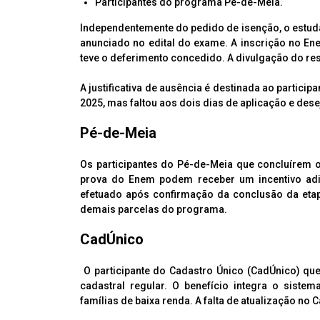
Participantes do programa Pé-de-Meia.
Independentemente do pedido de isenção, o estuda
anunciado no edital do exame. A inscrição no En
teve o deferimento concedido. A divulgação do re
A justificativa de ausência é destinada ao partici
2025, mas faltou aos dois dias de aplicação e dese
Pé-de-Meia
Os participantes do Pé-de-Meia que concluírem 
prova do Enem podem receber um incentivo adic
efetuado após confirmação da conclusão da etap
demais parcelas do programa.
CadÚnico
O participante do Cadastro Único (CadÚnico) que
cadastral regular. O benefício integra o sistem
famílias de baixa renda. A falta de atualização no