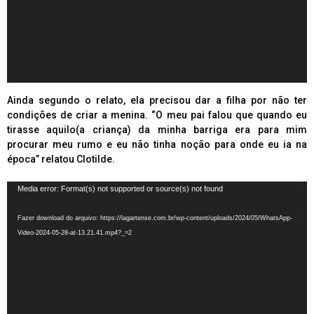
Ainda segundo o relato, ela precisou dar a filha por não ter
condições de criar a menina. “O meu pai falou que quando eu
tirasse aquilo(a criança) da minha barriga era para mim
procurar meu rumo e eu não tinha noção para onde eu ia na
época” relatou Clotilde.
Tocador
Media error: Format(s) not supported or source(s) not found
de
vídeo
Fazer download do arquivo: https://lagartense.com.br/wp-content/uploads/2024/05/WhatsApp-
Video-2024-05-28-at-13.21.41.mp4?_=2