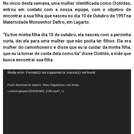
No início desta semana, uma mulher identificada como Clotildes,
entrou em contato com a nossa equipe, com o objetivo de
encontrar a sua filha que nasceu no dia 10 de Outubro de 1997 na
Maternidade Monsenhor Daltro, em Lagarto.
“Eu tive minha filha dia 10 de outubro, ela nasceu com a perninha
curta, dei ela para uma mulher que não podia ter filhos. Ela era
mulher do caminhoneiro e disse que eu ia cuidar da minha filha,
que eu ia tomar de conta dela como tia” disse Clotilde, a mãe que
busca encontrar sua filha.
Tocador
Media error: Format(s) not supported or source(s) not found
de
vídeo
Fazer download do arquivo: https://lagartense.com.br/wp-
content/uploads/2024/05/IMG_2708.mp4?_=1