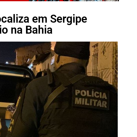
caliza em Sergipe
io na Bahia