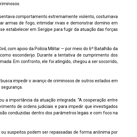
criminosos.
presentava comportamento extremamente violento, costumava
ntar armas de fogo, intimidar rivais e demonstrar domínio em
a se estabelecer em Sergipe para fugir da atuação das forças
ivil, com apoio da Polícia Militar — por meio do 6º Batalhão da
do como esconderijo. Durante a tentativa de cumprimento dos
mada. Em confronto, ele foi atingido, chegou a ser socorrido,
usca impedir o avanço de criminosos de outros estados em
e segurança.
ou a importância da atuação integrada. “A cooperação entre
imento de ordens judiciais e para impedir que investigados
s são conduzidas dentro dos parâmetros legais e com foco na
mes ou suspeitos podem ser repassadas de forma anônima por