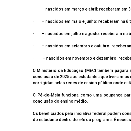
· – nascidos em março e abril: receberam em 30
· – nascidos em maio e junho: receberam na últim
· – nascidos em julho e agosto: receberam na últ
· – nascidos em setembro e outubro: receberam n
· – nascidos em novembro e dezembro: recebem 
O Ministério da Educação (MEC) também pagará as
conclusão de 2025 aos estudantes que tiveram as 
corrigidas pelas redes de ensino público onde est
O Pé-de-Meia funciona como uma poupança para 
conclusão do ensino médio.
Os beneficiados pela iniciativa federal podem co
do estudante dentro do
site
do programa. É necessá