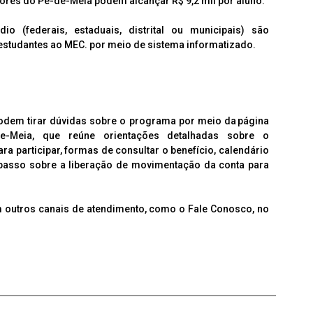
ores do Pé-de-Meia podem alcançar R$ 9,2 mil por aluno.
 (federais, estaduais, distrital ou municipais) são
estudantes ao MEC. por meio de sistema informatizado.
odem tirar dúvidas sobre o programa por meio da página
de-Meia, que reúne orientações detalhadas sobre o
ra participar, formas de consultar o benefício, calendário
passo sobre a liberação de movimentação da conta para
m outros canais de atendimento, como o Fale Conosco, no