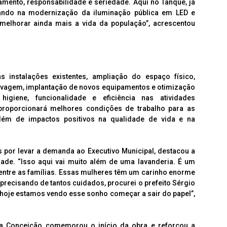
ento, responsabilidade e seriedade. Aqui no Tanque, já
ando na modernização da iluminação pública em LED e
melhorar ainda mais a vida da população”, acrescentou
 instalações existentes, ampliação do espaço físico,
lavagem, implantação de novos equipamentos e otimização
igiene, funcionalidade e eficiência nas atividades
proporcionará melhores condições de trabalho para as
além de impactos positivos na qualidade de vida e na
 por levar a demanda ao Executivo Municipal, destacou a
ade. “Isso aqui vai muito além de uma lavanderia. É um
 entre as famílias. Essas mulheres têm um carinho enorme
 precisando de tantos cuidados, procurei o prefeito Sérgio
 hoje estamos vendo esse sonho começar a sair do papel”,
a Conceição comemorou o início da obra e reforçou a