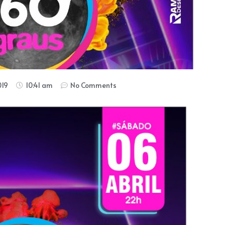
019
10:41 am
No Comments