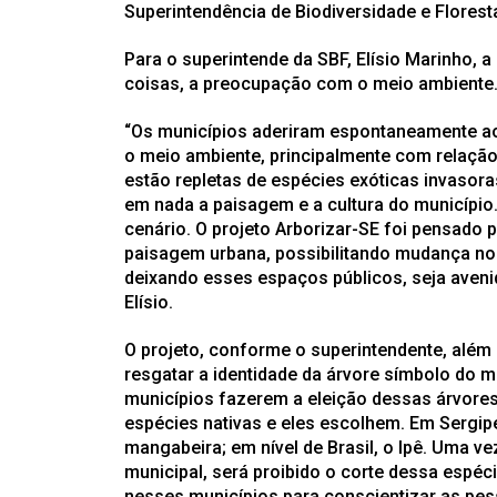
Superintendência de Biodiversidade e Florest
Para o superintende da SBF, Elísio Marinho, 
coisas, a preocupação com o meio ambiente
“Os municípios aderiram espontaneamente a
o meio ambiente, principalmente com relação
estão repletas de espécies exóticas invasor
em nada a paisagem e a cultura do município
cenário. O projeto Arborizar-SE foi pensado p
paisagem urbana, possibilitando mudança no 
deixando esses espaços públicos, seja aveni
Elísio.
O projeto, conforme o superintendente, além 
resgatar a identidade da árvore símbolo do m
municípios fazerem a eleição dessas árvores
espécies nativas e eles escolhem. Em Sergip
mangabeira; em nível de Brasil, o Ipê. Uma ve
municipal, será proibido o corte dessa espéc
nesses municípios para conscientizar as pess