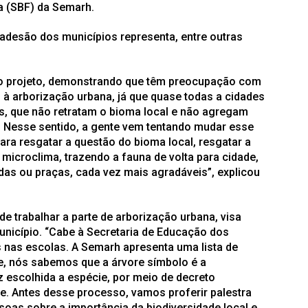
a (SBF) da Semarh.
a adesão dos municípios representa, entre outras
.
o projeto, demonstrando que têm preocupação com
 à arborização urbana, já que quase todas a cidades
as, que não retratam o bioma local e não agregam
. Nesse sentido, a gente vem tentando mudar esse
ara resgatar a questão do bioma local, resgatar a
microclima, trazendo a fauna de volta para cidade,
das ou praças, cada vez mais agradáveis”, explicou
de trabalhar a parte de arborização urbana, visa
unicípio. “Cabe à Secretaria de Educação dos
 nas escolas. A Semarh apresenta uma lista de
e, nós sabemos que a árvore símbolo é a
z escolhida a espécie, por meio de decreto
ie. Antes desse processo, vamos proferir palestra
oas sobre a importância da biodiversidade local e