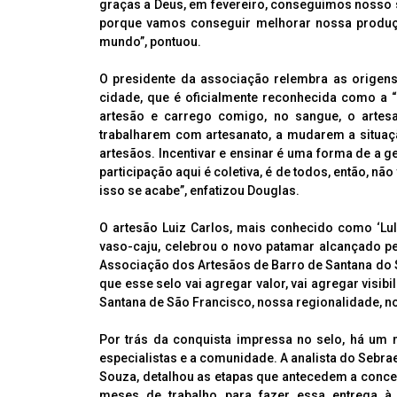
graças a Deus, em fevereiro, conseguimos nosso s
porque vamos conseguir melhorar nossa produção
mundo”, pontuou.
O presidente da associação relembra as origens 
cidade, que é oficialmente reconhecida como a “C
artesão e carrego comigo, no sangue, o artesa
trabalharem com artesanato, a mudarem a situaç
artesãos. Incentivar e ensinar é uma forma de a 
participação aqui é coletiva, é de todos, então, n
isso se acabe”, enfatizou Douglas.
O artesão Luiz Carlos, mais conhecido como ‘Lu
vaso-caju, celebrou o novo patamar alcançado pe
Associação dos Artesãos de Barro de Santana do S
que esse selo vai agregar valor, vai agregar visib
Santana de São Francisco, nossa regionalidade, no
Por trás da conquista impressa no selo, há um 
especialistas e a comunidade. A analista do Sebrae
Souza, detalhou as etapas que antecedem a conce
meses de trabalho para fazer essa entrega 