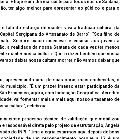
elo. E hoje é um dia marcante para todos nós de Santana,
, ter algo melhor para apresentar ao público e para o
e fala do esforço de manter viva a tradição cultural da
apital Sergipana do Artesanato de Barro”. “Sou filho de
nato. Sempre busco incentivar e ensinar aos jovens a
ão, a realidade da nossa Santana de cada vez ter menos
gente manter nossa cultura. Quero dizer também que nossa
ão vamos deixar nossa cultura morrer, não vamos deixar que
lu’, apresentando uma de suas obras mais conhecidas, o
lo município. “É um prazer imenso estar participando da
ão Francisco, agora, com Indicação Geográfica. Acredito
ilidade, vai fomentar mais e mais aqui nosso artesanato de
ssa cultura”, celebrou.
minucioso processo técnico de validação que mobilizou
 e responsável direta pelo projeto de estruturação, Ângela
ssão do INPI. “Uma alegria estarmos aqui depois de bons
à sociedade de um reconhecimento porque a IG é um