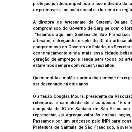
proteção jurídica, impedindo o uso indevido da f
de promover a inclusão social e o turismo na regi
A diretora de Artesanato da Seteem, Daiane 
compromisso do Governo de Sergipe com o fortal
“Estamos aqui em Santana de São Francisco, 
artesãos, entregando o selo do IG do artesana
compromisso do Governo do Estado, da Secretari
economicamente ainda mais essa cidade belíss
geração de emprego e renda para todos os art
estaremos sempre com vocês”, ressaltou.
Quem molda a matéria-prima diariamente enxerga 
ser desenhado há dois anos.
O artesão Douglas Moura, presidente da Associa
relembrou a caminhada até a conquista. “É u
conquista da IG de Santana de São Francisco. 
representar, vai agregar valor às nossas peças,
Passamos por um processo pelo INPI para conse
Prefeitura de Santana de São Francisco, Govern