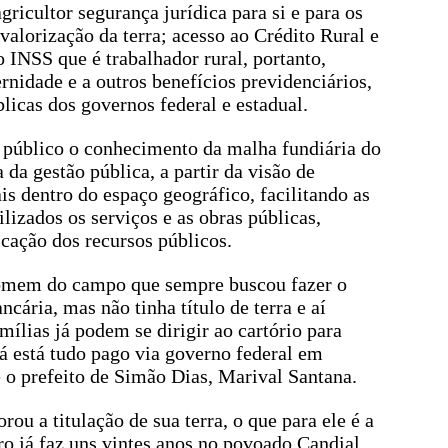
ricultor segurança jurídica para si e para os
valorização da terra; acesso ao Crédito Rural e
 INSS que é trabalhador rural, portanto,
rnidade e a outros benefícios previdenciários,
úblicas dos governos federal e estadual.
r público o conhecimento da malha fundiária do
da gestão pública, a partir da visão de
is dentro do espaço geográfico, facilitando as
lizados os serviços e as obras públicas,
icação dos recursos públicos.
homem do campo que sempre buscou fazer o
ária, mas não tinha título de terra e aí
mílias já podem se dirigir ao cartório para
, já está tudo pago via governo federal em
 o prefeito de Simão Dias, Marival Santana.
ou a titulação de sua terra, o que para ele é a
ro já faz uns vintes anos no povoado Candial