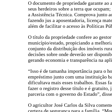
O documento de propriedade garante ao ag
seus herdeiros sobre a terra que ocupam; 
a Assistência Técnica. Comprova junto ao
fazendo jus a aposentadoria, licença mate
além de facilitar o acesso às Políticas P
O título da propriedade confere ao gesto
município/estado, propiciando a melhoria 
conjunto da distribuição dos imóveis rura
decisões sobre onde deverão ser disponibi
gerando economia e transparência na apl
“Isso é de tamanha importância para o 
empréstimo junto com uma instituição banc
dificultava mais esses trabalhos. Essas fa
fazer o registro desse título e é gratuito
parceria com o governo do Estado”, disse
O agricultor José Carlos da Silva comemor
certeza de segurança para a família. “Mo