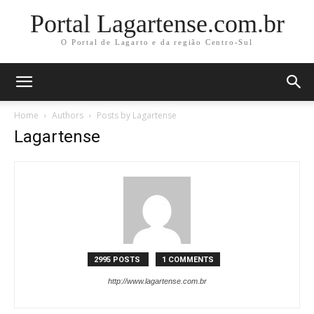
Portal Lagartense.com.br
O Portal de Lagarto e da região Centro-Sul
Home
Authors
Posts by Lagartense
Lagartense
2995 POSTS
1 COMMENTS
http://www.lagartense.com.br