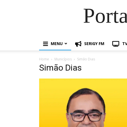
Port
MENU
SERIGY FM
TV
Home
Municípios
Simão Dias
Simão Dias