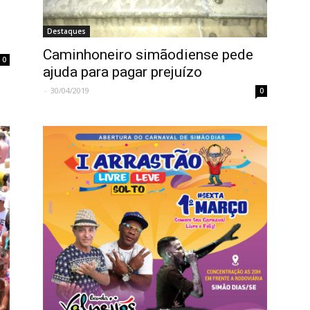
e
Destaques
Caminhoneiro simãodiense pede
0
ajuda para pagar prejuízo
-
30/04/2019
0