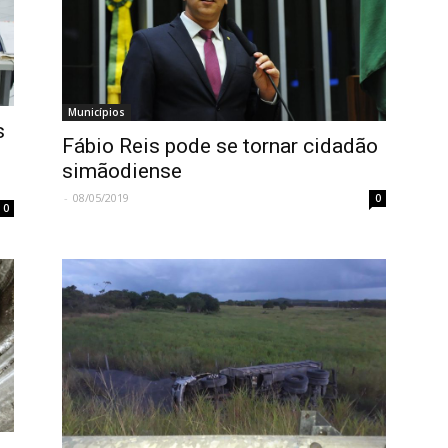
Municípios
s
Fábio Reis pode se tornar cidadão
simãodiense
-
08/05/2019
0
0