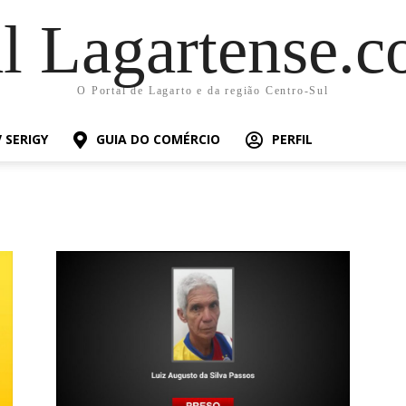
al Lagartense.c
O Portal de Lagarto e da região Centro-Sul
 SERIGY
GUIA DO COMÉRCIO
PERFIL