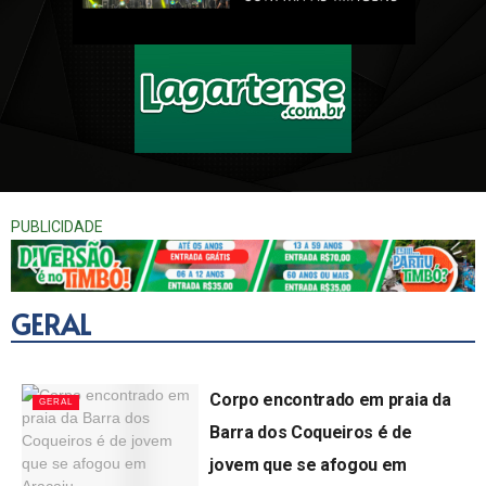
Cobertura Oficial Do segundo aniversário do supermercado bombom lagarto se
4:36
PROJETO MIINHA CASA LAGARTO
2:31
Empresário e Gerente do Banco do Brasil é homenageado com título de Cidadão Lagartense.
3:35
PUBLICIDADE
Sem sinalização, acidentes são registrados em cruzamento de Lagarto
1:27
Coquetel de entrega #SEJAUMAPAExonado
0:54
GERAL
Prefeitura de Riachão lança Projeto Mulheres que Fazem Delícias do Abacaxi
7:23
Corpo encontrado em praia da
GERAL
Barra dos Coqueiros é de
Grande Inauguração Hanna Cosméticos
0:59
jovem que se afogou em