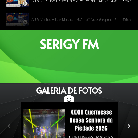
AO VIVO Festival da Mandioca 2025 | 4º Noite #núzio ,#wesleysafadao ,#reyvaqueiro
8:38:19
AO VIVO: Festival da Mandioca 2025 | 3º Noite #tayrone ,#elbaramalho ,#magnificos ,#marifernandez
8:58:58
SERIGY FM
2ª Noite do Festival da Mandioca 2025. Luan Santana, leonardo,
8:26:15
1ª Noite do Festival da Mandioca 2025, Samyra show, Matheus e Kauan, Manin Vaqueiro
7:36:19
𝐅𝐞𝐬𝐭𝐢𝐯𝐚𝐥 𝐝𝐚 𝐌𝐚𝐧𝐝𝐢𝐨𝐜𝐚 São Pedro 𝐝𝐢𝐚 𝟐9/𝟎𝟔/𝟐𝟎𝟐𝟒 𝐀𝐨𝐕𝐢𝐕𝐨 Show
5:08:36
GALERIA DE FOTOS
𝐅𝐞𝐬𝐭𝐢𝐯𝐚𝐥 𝐝𝐚 𝐌𝐚𝐧𝐝𝐢𝐨𝐜𝐚 São Pedro 𝐝𝐢𝐚 𝟐8/𝟎𝟔/𝟐𝟎𝟐𝟒 𝐀𝐨𝐕𝐢𝐕𝐨 Show com Wesley Safadão
8:49:56
*𝐅𝐞𝐬𝐭𝐢𝐯𝐚𝐥 𝐝𝐚 𝐌𝐚𝐧𝐝𝐢𝐨𝐜𝐚 𝐝𝐢𝐚 𝟐4/𝟎𝟔/𝟐𝟎𝟐𝟒 𝐀𝐨𝐕𝐢𝐕𝐨 𝐧𝐨 𝐘𝐨𝐮𝐓𝐮𝐛𝐞*
7:24:29
*𝐅𝐞𝐬𝐭𝐢𝐯𝐚𝐥 𝐝𝐚 𝐌𝐚𝐧𝐝𝐢𝐨𝐜𝐚 𝐝𝐢𝐚 𝟐𝟑/𝟎𝟔/𝟐𝟎𝟐𝟒 𝐀𝐨𝐕𝐢𝐕𝐨 𝐧𝐨 𝐘𝐨𝐮𝐓𝐮𝐛𝐞*
7:54:44