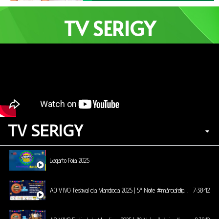
TV SERIGY
TV SERIGY
Lagarto Folia 2025
AO VIVO: Festival da Mandioca 2025 | 5º Noite #márciafellipe #heitorcosta #calcinhapreta
7:38:42