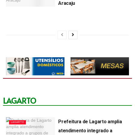
Aracaju
Inauguração da filial D"LELES
0:47
by
Lagartense
05/08/2026
Grande inauguração supermercado Bom Bom em Lagarto - Sergipe!
2:36
Simulação de catástrofe com ônibus, caminhão e helicóptero Campus Lagarto da Universidade Federal.
3:05
Nice Fut - Flamengo VS Corinthians veja o resultado da partida!
20:31
Saúde e vida! - Síndrome de Burnout
1:06:43
LAGARTO
Noticias da Libertadores! - Nice Fut
9:51
Grande Final COPA CERCOS COLÔNIA 13 - NICE FUT
4:51
Prefeitura de Lagarto amplia
LAGARTO
atendimento integrado a