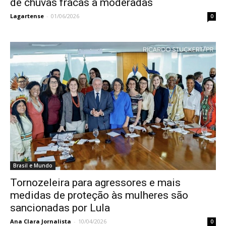
de chuvas fracas a moderadas
Lagartense
-
01/06/2026
0
Brasil e Mundo
Tornozeleira para agressores e mais
medidas de proteção às mulheres são
sancionadas por Lula
Ana Clara Jornalista
-
10/04/2026
0