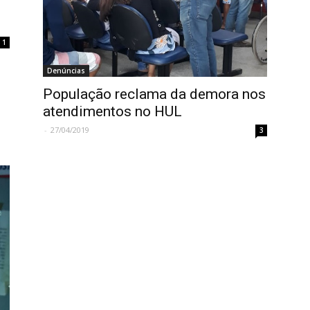
1
Denúncias
População reclama da demora nos
atendimentos no HUL
-
27/04/2019
3