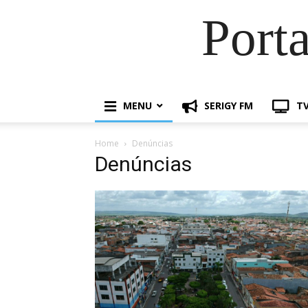
Port
MENU
SERIGY FM
TV
Home
Denúncias
Denúncias