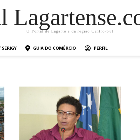
al Lagartense.c
O Portal de Lagarto e da região Centro-Sul
 SERIGY
GUIA DO COMÉRCIO
PERFIL