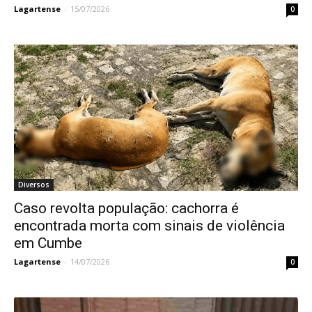
Lagartense
-
15/07/2026
0
Diversos
Caso revolta população: cachorra é
encontrada morta com sinais de violência
em Cumbe
Lagartense
-
14/07/2026
0