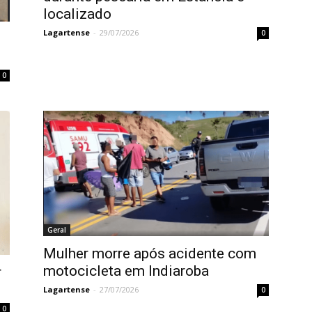
localizado
Lagartense
-
29/07/2026
0
0
Geral
Mulher morre após acidente com
motocicleta em Indiaroba
r
Lagartense
-
27/07/2026
0
0