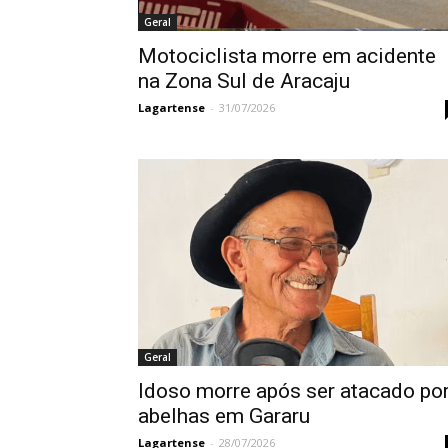
Geral
Motociclista morre em acidente
na Zona Sul de Aracaju
Lagartense
-
31/07/2026
Geral
Idoso morre após ser atacado po
abelhas em Gararu
Lagartense
-
28/07/2026