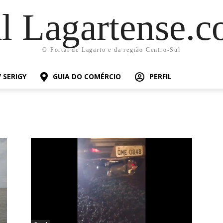
al Lagartense.c
O Portal de Lagarto e da região Centro-Sul
 SERIGY
GUIA DO COMÉRCIO
PERFIL