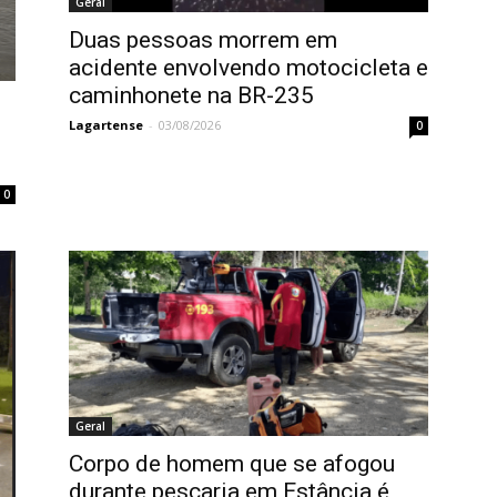
Geral
Duas pessoas morrem em
acidente envolvendo motocicleta e
caminhonete na BR-235
Lagartense
-
03/08/2026
0
0
Geral
Corpo de homem que se afogou
durante pescaria em Estância é