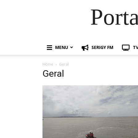
Port
MENU
SERIGY FM
TV
Home
Geral
Geral