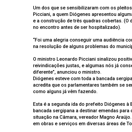
Um dos que se sensibilizaram com os pleitos
Picciani, a quem Diógenes apresentou algum
e a construção de três quadras cobertas. (O
no encontro antes de ser hospitalizado).
“Foi uma alegria conseguir uma audiência com
na resolução de alguns problemas do municípi
O ministro Leonardo Picciani sinalizou posit
reivindicações justas, e algumas nós já con
diferente”, anunciou o ministro.
Diógenes esteve com toda a bancada sergipan
acredita que os parlamentares também se se
como alguns já vêm fazendo.
Esta é a segunda ida do prefeito Diógenes à B
bancada sergipana a destinar emendas para o
situação na Câmara, vereador Magno Araújo.
em obras e serviços em diversas áreas de Tob