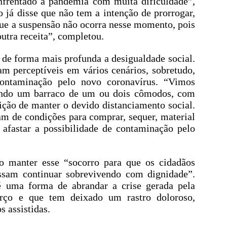
nfrentado a pandemia com muita dificuldade”,
já disse que não tem a intenção de prorrogar,
que a suspensão não ocorra nesse momento, pois
utra receita”, completou.
de forma mais profunda a desigualdade social.
am perceptíveis em vários cenários, sobretudo,
contaminação pelo novo coronavírus. “Vimos
dindo um barraco de um ou dois cômodos, com
ção de manter o devido distanciamento social.
am de condições para comprar, sequer, material
 afastar a possibilidade de contaminação pelo
o manter esse “socorro para que os cidadãos
sam continuar sobrevivendo com dignidade”.
 é uma forma de abrandar a crise gerada pela
rço e que tem deixado um rastro doloroso,
s assistidas.