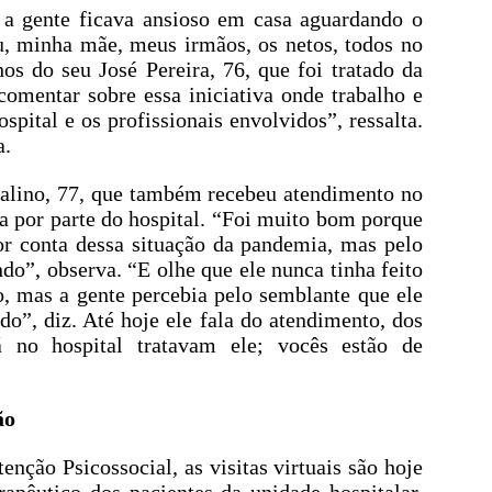
e a gente ficava ansioso em casa aguardando o
, minha mãe, meus irmãos, os netos, todos no
os do seu José Pereira, 76, que foi tratado da
omentar sobre essa iniciativa onde trabalho e
pital e os profissionais envolvidos”, ressalta.
a.
salino, 77, que também recebeu atendimento no
a por parte do hospital. “Foi muito bom porque
or conta dessa situação da pandemia, mas pelo
indo”, observa. “E olhe que ele nunca tinha feito
, mas a gente percebia pelo semblante que ele
do”, diz. Até hoje ele fala do atendimento, dos
á no hospital tratavam ele; vocês estão de
ão
nção Psicossocial, as visitas virtuais são hoje
rapêutico dos pacientes da unidade hospitalar.