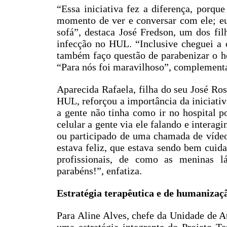
“Essa iniciativa fez a diferença, porqu
momento de ver e conversar com ele; eu
sofá”, destaca José Fredson, um dos filh
infecção no HUL. “Inclusive cheguei a c
também faço questão de parabenizar o hos
“Para nós foi maravilhoso”, complement
Aparecida Rafaela, filha do seu José Ro
HUL, reforçou a importância da iniciativ
a gente não tinha como ir no hospital p
celular a gente via ele falando e interag
ou participado de uma chamada de vídeo
estava feliz, que estava sendo bem cuida
profissionais, de como as meninas l
parabéns!”, enfatiza.
Estratégia terapêutica e de humanizaç
Para Aline Alves, chefe da Unidade de Ate
uma estratégia integrante do Projeto Te