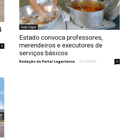
Sub Capa
4
Estado convoca professores,
merendeiros e executores de
0
serviços básicos
Redação do Portal Lagartense
-
31/12/2020
0