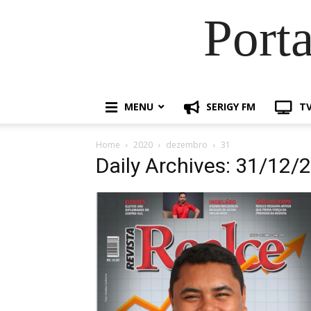
Port
MENU
SERIGY FM
TV
Home
2020
dezembro
31
Daily Archives: 31/12/