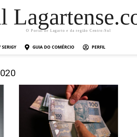
al Lagartense.c
O Portal de Lagarto e da região Centro-Sul
 SERIGY
GUIA DO COMÉRCIO
PERFIL
2020