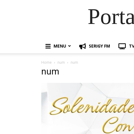
Port
MENU
SERIGY FM
TV
Home
num
num
num