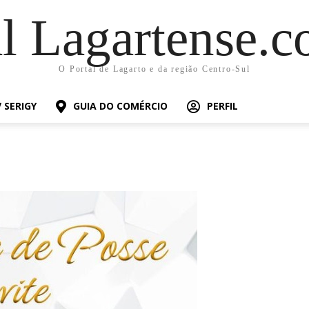
al Lagartense.c
O Portal de Lagarto e da região Centro-Sul
 SERIGY
GUIA DO COMÉRCIO
PERFIL