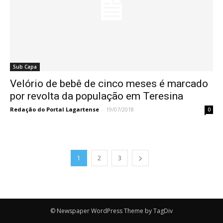
Sub Capa
Velório de bebê de cinco meses é marcado
por revolta da população em Teresina
Redação do Portal Lagartense
-
19/07/2018
0
1
2
3
© Newspaper WordPress Theme by TagDiv