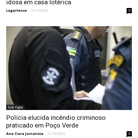
idosa em casa lotérica
Lagartense
-
31/10/2023
0
Sub Capa
Polícia elucida incêndio criminoso
praticado em Poço Verde
Ana Clara Jornalista
-
31/10/2023
0