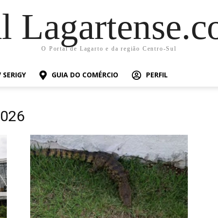
al Lagartense.c
O Portal de Lagarto e da região Centro-Sul
 SERIGY
GUIA DO COMÉRCIO
PERFIL
2026