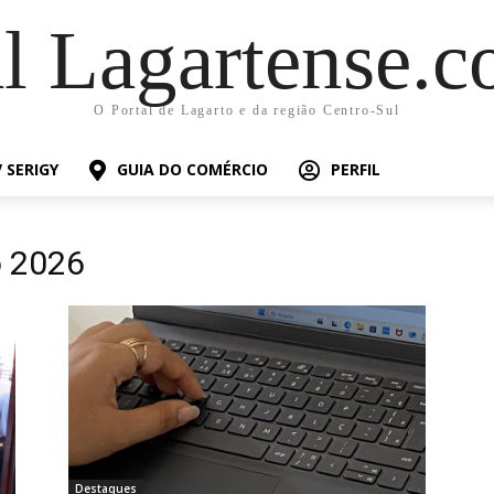
al Lagartense.c
O Portal de Lagarto e da região Centro-Sul
 SERIGY
GUIA DO COMÉRCIO
PERFIL
o 2026
Destaques