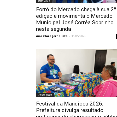
Sub Capa
Forró do Mercado chega à sua 2ª
edição e movimenta o Mercado
Municipal José Corrêa Sobrinho
nesta segunda
Ana Clara Jornalista
-
31/05/2026
Destaques
Festival da Mandioca 2026:
Prefeitura divulga resultado
preliminar do chamamento públi