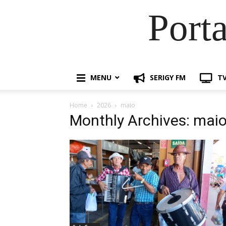
Port
MENU
SERIGY FM
TV
Home
2026
maio
Monthly Archives: mai