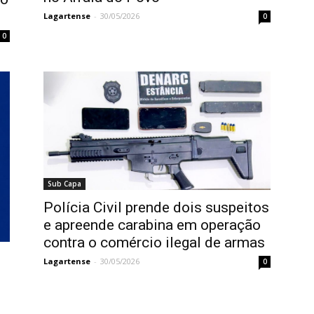
Lagartense
-
30/05/2026
0
0
Sub Capa
Polícia Civil prende dois suspeitos
e apreende carabina em operação
contra o comércio ilegal de armas
Lagartense
-
30/05/2026
0