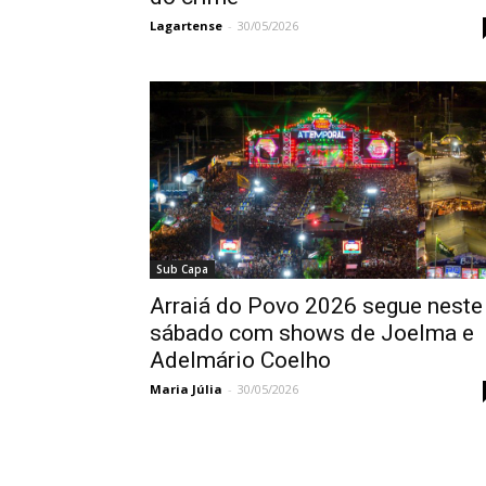
Lagartense
-
30/05/2026
Sub Capa
Arraiá do Povo 2026 segue neste
sábado com shows de Joelma e
Adelmário Coelho
Maria Júlia
-
30/05/2026