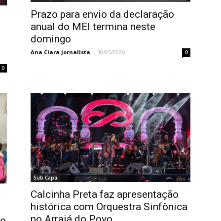
Prazo para envio da declaração
anual do MEI termina neste
domingo
Ana Clara Jornalista
-
30/05/2026
0
0
Sub Capa
Calcinha Preta faz apresentação
histórica com Orquestra Sinfônica
no Arraiá do Povo
co