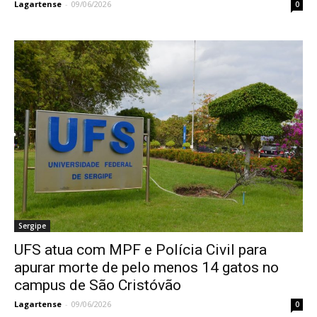
Lagartense
-
09/06/2026
0
Sergipe
UFS atua com MPF e Polícia Civil para
apurar morte de pelo menos 14 gatos no
campus de São Cristóvão
Lagartense
-
09/06/2026
0