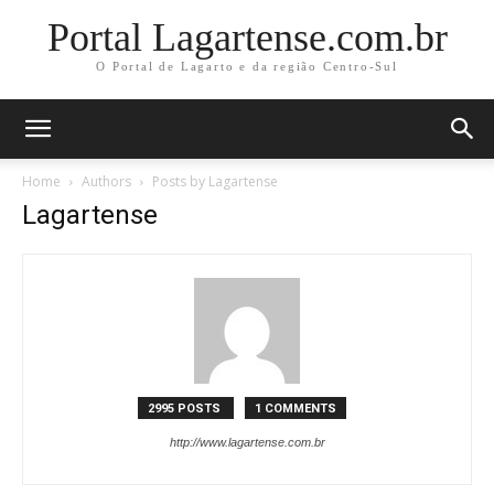
Portal Lagartense.com.br
O Portal de Lagarto e da região Centro-Sul
Home
Authors
Posts by Lagartense
Lagartense
2995 POSTS
1 COMMENTS
http://www.lagartense.com.br