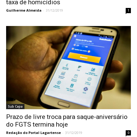
taxa de homicídios
Guilherme Almeida
-
31/12/2019
1
Sub Capa
Prazo de livre troca para saque-aniversário
do FGTS termina hoje
Redação do Portal Lagartense
-
31/12/2019
0