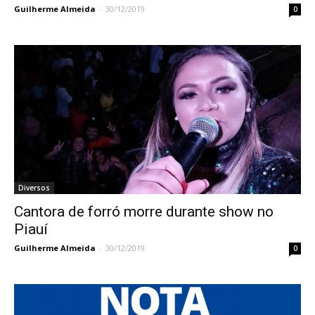
Guilherme Almeida
-
30/12/2019
0
Diversos
Cantora de forró morre durante show no
Piauí
Guilherme Almeida
-
30/12/2019
0