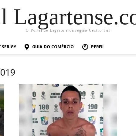
al Lagartense.c
O Portal de Lagarto e da região Centro-Sul
 SERIGY
GUIA DO COMÉRCIO
PERFIL
2019