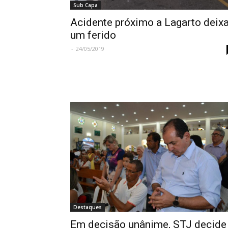
Sub Capa
Acidente próximo a Lagarto deix
um ferido
-
24/05/2019
Destaques
Em decisão unânime, STJ decide