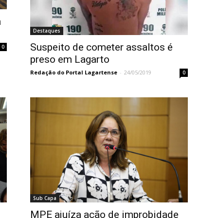
a
Destaques
Suspeito de cometer assaltos é
0
preso em Lagarto
Redação do Portal Lagartense
-
24/05/2019
0
Sub Capa
MPE ajuíza ação de improbidade