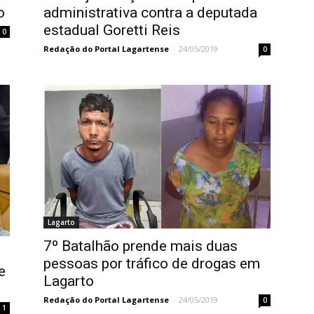
o
administrativa contra a deputada
estadual Goretti Reis
0
Redação do Portal Lagartense
-
24/05/2019
0
Lagarto
7º Batalhão prende mais duas
pessoas por tráfico de drogas em
e
Lagarto
Redação do Portal Lagartense
-
24/05/2019
0
1