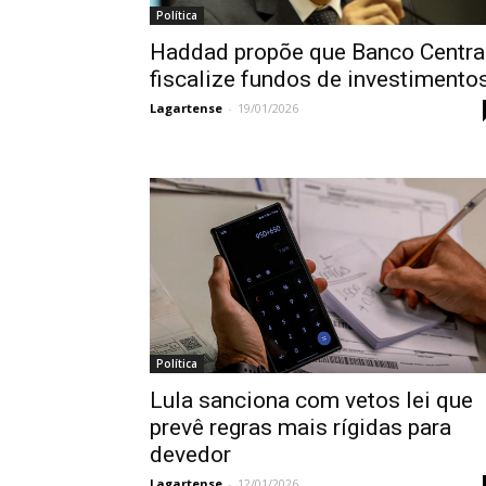
Política
Haddad propõe que Banco Centra
fiscalize fundos de investimento
Lagartense
-
19/01/2026
Política
Lula sanciona com vetos lei que
prevê regras mais rígidas para
devedor
Lagartense
-
12/01/2026