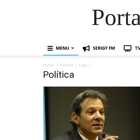
Port
MENU
SERIGY FM
TV
Home
Política
Page 3
Política