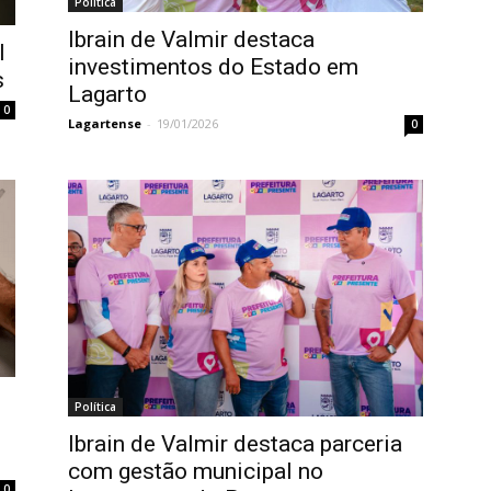
Política
Ibrain de Valmir destaca
l
investimentos do Estado em
s
Lagarto
0
Lagartense
-
19/01/2026
0
Política
Ibrain de Valmir destaca parceria
com gestão municipal no
0