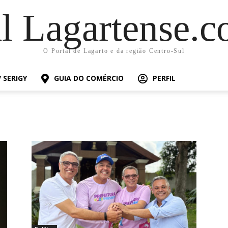
al Lagartense.c
O Portal de Lagarto e da região Centro-Sul
 SERIGY
GUIA DO COMÉRCIO
PERFIL