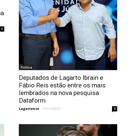
na
0
Política
Deputados de Lagarto Ibrain e
Fábio Reis estão entre os mais
lembrados na nova pesquisa
Dataform
Lagartense
-
01/12/2025
0