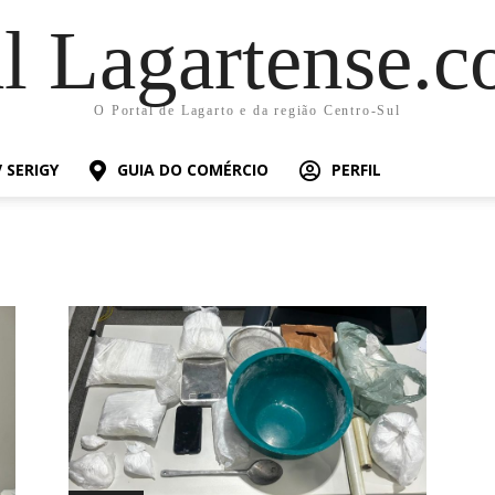
al Lagartense.c
O Portal de Lagarto e da região Centro-Sul
 SERIGY
GUIA DO COMÉRCIO
PERFIL